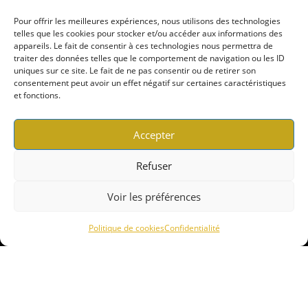
Pour offrir les meilleures expériences, nous utilisons des technologies
telles que les cookies pour stocker et/ou accéder aux informations des
appareils. Le fait de consentir à ces technologies nous permettra de
traiter des données telles que le comportement de navigation ou les ID
Cliquez pour accepter les cookies
uniques sur ce site. Le fait de ne pas consentir ou de retirer son
consentement peut avoir un effet négatif sur certaines caractéristiques
marketing et activer ce contenu
et fonctions.
Nous utilisons des cookies pour vous garantir la meilleure
Accepter
expérience sur notre site web. Si vous continuez à utiliser ce
site, nous supposerons que vous en êtes satisfait.
Refuser
Accepter
Voir les préférences
Refuser
Politique de cookies
Confidentialité
La certification Qualité a été délivrée au titre des catégories d'actions
suivantes : Actions de formation