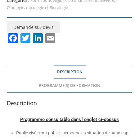
Catégories :
Formations éligibles au financement AGEFICE
,
Œnologie, mixologie et Biérologie
Demande sur devis
F
T
Li
E
a
w
n
m
c
itt
k
ai
e
er
e
l
DESCRIPTION
b
dI
o
n
PROGRAMME(S) DE FORMATION
o
Description
k
Programme consultable dans l’onglet ci-dessus
Public visé : tout public, personne en situation de handicap