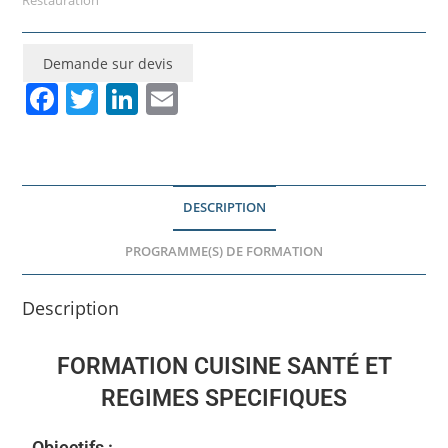
Restauration
Demande sur devis
F
T
Li
E
a
w
n
m
c
itt
k
ai
e
er
e
l
DESCRIPTION
b
dI
o
n
PROGRAMME(S) DE FORMATION
o
Description
k
FORMATION CUISINE SANTÉ ET
REGIMES SPECIFIQUES
Objectifs :