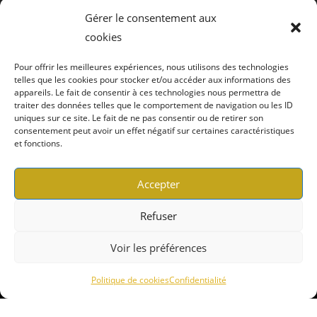
Plan
Gérer le consentement aux
cookies
Pour offrir les meilleures expériences, nous utilisons des technologies
telles que les cookies pour stocker et/ou accéder aux informations des
appareils. Le fait de consentir à ces technologies nous permettra de
traiter des données telles que le comportement de navigation ou les ID
Cliquez pour accepter les cookies
uniques sur ce site. Le fait de ne pas consentir ou de retirer son
consentement peut avoir un effet négatif sur certaines caractéristiques
marketing et activer ce contenu
et fonctions.
Nous utilisons des cookies pour vous garantir la meilleure
Accepter
expérience sur notre site web. Si vous continuez à utiliser ce
site, nous supposerons que vous en êtes satisfait.
Refuser
Accepter
Voir les préférences
Refuser
Politique de cookies
Confidentialité