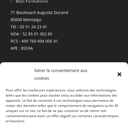
BG2i Formations
71 Boulevard Auguste Durand
85600 Montaigu
Tél : 02 51 24 23 41
NDA : 52 85 01 302 85
RCS : 499 760 494 000 41
APE : 8559A
Plan
Gérer le consentement aux
cookies
Pour offrir les meilleures expériences, nous utilisons des technologies
telles que les cookies pour stocker et/ou accéder aux informations des
appareils. Le fait de consentir à ces technologies nous permettra de
traiter des données telles que le comportement de navigation ou les ID
Cliquez pour accepter les cookies
uniques sur ce site. Le fait de ne pas consentir ou de retirer son
consentement peut avoir un effet négatif sur certaines caractéristiques
marketing et activer ce contenu
et fonctions.