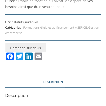
Durée : Etablie en fonction du niveau de départ, de vos
besoins ainsi que du niveau souhaité.
UGS :
statuts juridiques
Catégories :
Formations éligibles au financement AGEFICE
,
Gestion
d'entreprise
Demande sur devis
F
T
Li
E
a
w
n
m
c
itt
k
ai
e
er
e
l
DESCRIPTION
b
dI
o
n
Description
o