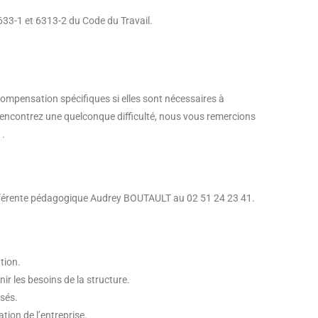
.633-1 et 6313-2 du Code du Travail.
compensation spécifiques si elles sont nécessaires à
 rencontrez une quelconque difficulté, nous vous remercions
1.
 référente pédagogique Audrey BOUTAULT au 02 51 24 23 41.
tion.
ir les besoins de la structure.
isés.
tion de l’entreprise.