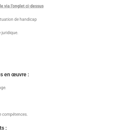
 via l’onglet ci-dessus
situation de handicap
 juridique.
s en œuvre :
nge
.
e compétences.
s :