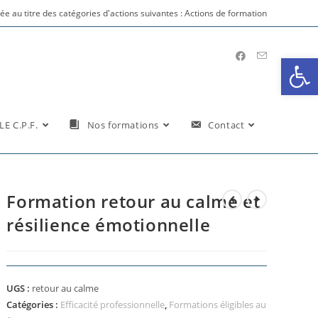
vrée au titre des catégories d'actions suivantes : Actions de formation
Ouv
LE C.P.F.
Nos formations
Contact
Formation retour au calme et
résilience émotionnelle
UGS :
retour au calme
Catégories :
Efficacité professionnelle
,
Formations éligibles au