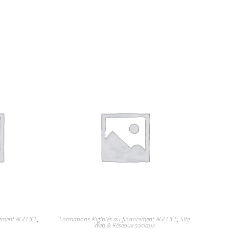
cement AGEFICE
,
Formations éligibles au financement AGEFICE
,
Site
Web & Réseaux sociaux