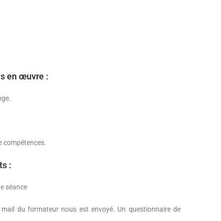
s en œuvre :
nge
.
e compétences.
s :
que séance
ar mail du formateur nous est envoyé. Un questionnaire de