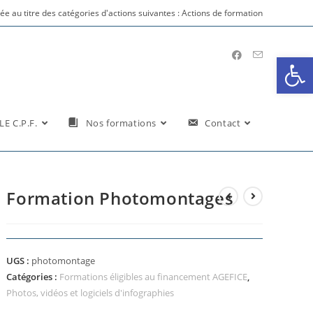
vrée au titre des catégories d'actions suivantes : Actions de formation
Ouv
LE C.P.F.
Nos formations
Contact
Formation Photomontages
UGS :
photomontage
Catégories :
Formations éligibles au financement AGEFICE
,
Photos, vidéos et logiciels d'infographies