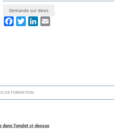
Demande sur devis
F
T
Li
E
a
w
n
m
c
itt
k
ai
e
er
e
l
b
dI
o
n
o
k
S) DE FORMATION
 dans l’onglet ci-dessus