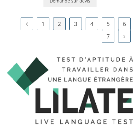
Demande sur devis
1
2
3
4
5
6
7