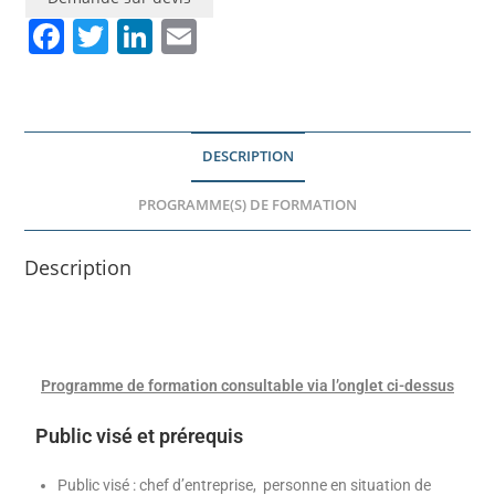
F
T
Li
E
a
w
n
m
c
itt
k
ai
e
er
e
l
DESCRIPTION
b
dI
o
n
PROGRAMME(S) DE FORMATION
o
Description
k
Programme de formation consultable via l’onglet ci-dessus
Public visé et prérequis
Public visé : chef d’entreprise, personne en situation de