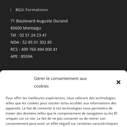
BG2i Formations
71 Boulevard Auguste Durand
85600 Montaigu
Tél : 02 51 24 23 41
NDA : 52 85 01 302 85
RCS : 499 760 494 000 41
APE : 8559A
Plan
Gérer le consentement aux
cookies
Pour offrir les meilleures expériences, nous utilisons des technologies
telles que les cookies pour stocker et/ou accéder aux informations des
appareils. Le fait de consentir à ces technologies nous permettra de
traiter des données telles que le comportement de navigation ou les ID
Cliquez pour accepter les cookies
uniques sur ce site. Le fait de ne pas consentir ou de retirer son
consentement peut avoir un effet négatif sur certaines caractéristiques
marketing et activer ce contenu