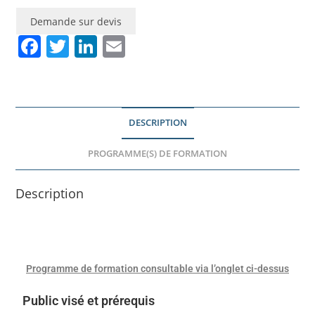
Demande sur devis
F
T
Li
E
a
w
n
m
c
itt
k
ai
e
er
e
l
DESCRIPTION
b
dI
o
n
PROGRAMME(S) DE FORMATION
o
Description
k
Programme de formation consultable via l’onglet ci-dessus
Public visé et prérequis